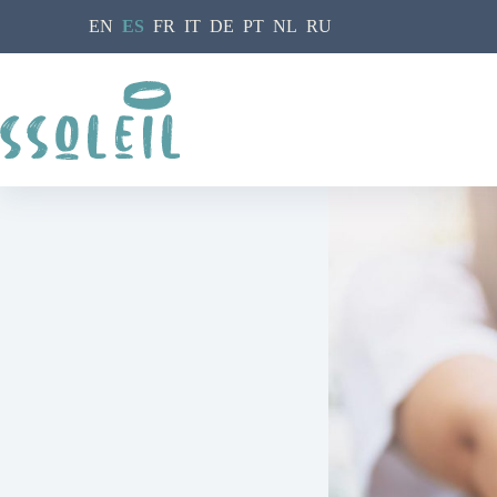
Saltar
EN
ES
FR
IT
DE
PT
NL
RU
al
contenido