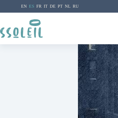
Saltar
EN
ES
FR
IT
DE
PT
NL
RU
al
contenido